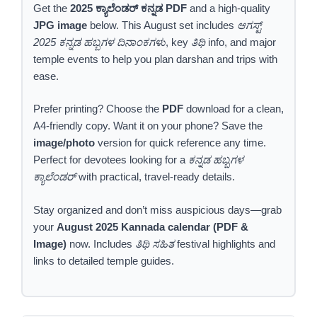
Get the
2025 ಕ್ಯಾಲೆಂಡರ್ ಕನ್ನಡ PDF
and a high-quality
JPG image
below. This August set includes
ಆಗಸ್ಟ್
2025 ಕನ್ನಡ ಹಬ್ಬಗಳ ದಿನಾಂಕಗಳು
, key
ತಿಥಿ
info, and major
temple events to help you plan darshan and trips with
ease.
Prefer printing? Choose the
PDF
download for a clean,
A4-friendly copy. Want it on your phone? Save the
image/photo
version for quick reference any time.
Perfect for devotees looking for a
ಕನ್ನಡ ಹಬ್ಬಗಳ
ಕ್ಯಾಲೆಂಡರ್
with practical, travel-ready details.
Stay organized and don’t miss auspicious days—grab
your
August 2025 Kannada calendar (PDF &
Image)
now. Includes
ತಿಥಿ ಸಹಿತ
festival highlights and
links to detailed temple guides.